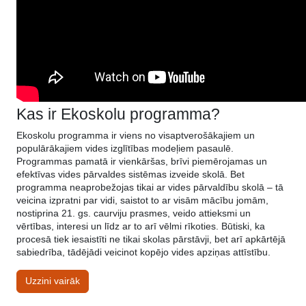
Kas ir Ekoskolu programma?
Ekoskolu programma ir viens no visaptverošākajiem un
populārākajiem vides izglītības modeļiem pasaulē.
Programmas pamatā ir vienkāršas, brīvi piemērojamas un
efektīvas vides pārvaldes sistēmas izveide skolā. Bet
programma neaprobežojas tikai ar vides pārvaldību skolā – tā
veicina izpratni par vidi, saistot to ar visām mācību jomām,
nostiprina 21. gs. caurviju prasmes, veido attieksmi un
vērtības, interesi un līdz ar to arī vēlmi rīkoties. Būtiski, ka
procesā tiek iesaistīti ne tikai skolas pārstāvji, bet arī apkārtējā
sabiedrība, tādējādi veicinot kopējo vides apziņas attīstību.
Uzzini vairāk