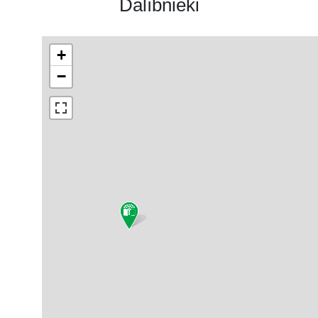
Dalībnieki
+
−