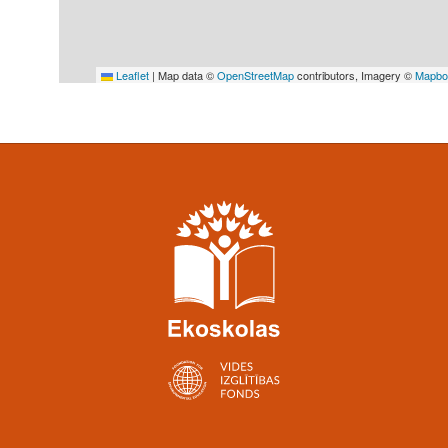
Leaflet
|
Map data ©
OpenStreetMap
contributors, Imagery ©
Mapbo