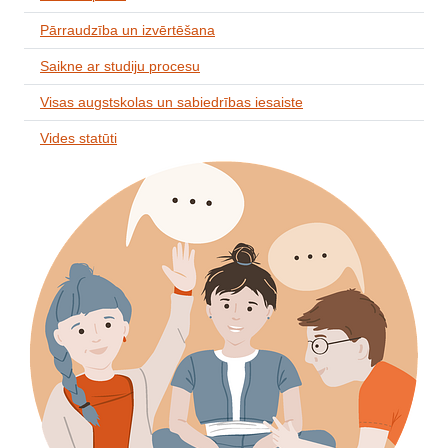
Pārraudzība un izvērtēšana
Saikne ar studiju procesu
Visas augstskolas un sabiedrības iesaiste
Vides statūti