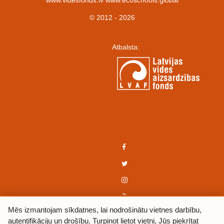
www.videsfonds.lv www.ecoschools.global
© 2012 - 2026
Atbalsta:
Mēs izmantojam sīkdatnes, lai nodrošinātu vietnes darbību,
autentifikāciju un drošību. Turpinot lietot vietni, Jūs piekrītat