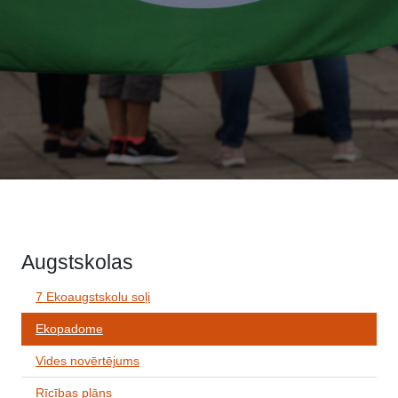
Augstskolas
7 Ekoaugstskolu soļi
Ekopadome
Vides novērtējums
Rīcības plāns