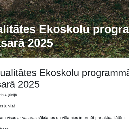
litātes Ekoskolu progr
asarā 2025
jā
ualitātes Ekoskolu programmā
sarā 2025
a 4. jūnijā
s jūnijā!
am visus ar vasaras sākšanos un vēlamies informēt par aktualitātēm: