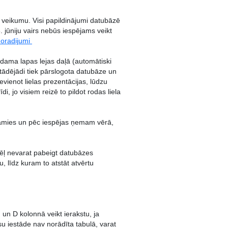
su veikumu. Visi papildinājumi datubāzē
. jūniju vairs nebūs iespējams veikt
noradijumi
rodama lapas lejas daļā (automātiski
tādējādi tiek pārslogota datubāze un
vienot lielas prezentācijas, lūdzu
i, jo visiem reizē to pildot rodas liela
stamies un pēc iespējas ņemam vērā,
dēļ nevarat pabeigt datubāzes
u, līdz kuram to atstāt atvērtu
 un D kolonnā veikt ierakstu, ja
su iestāde nav norādīta tabulā, varat