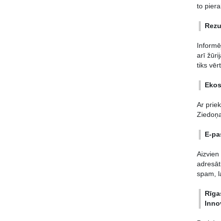
to piera
Rezu
Informē
arī žūr
tiks vēr
Ekos
Ar prie
Ziedoņa
E-pa
Aizvien
adresāt
spam, la
Rīga
Inno