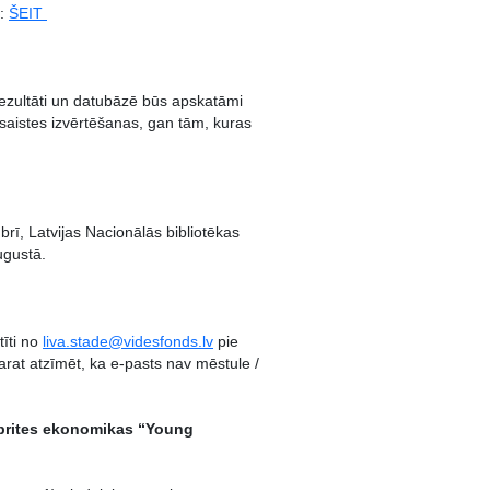
t:
ŠEIT
 rezultāti un datubāzē būs apskatāmi
šsaistes izvērtēšanas, gan tām, kuras
ī, Latvijas Nacionālās bibliotēkas
ugustā.
tīti no
liva.stade@videsfonds.lv
pie
rat atzīmēt, ka e-pasts nav mēstule /
 aprites ekonomikas “Young