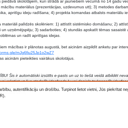
s piedāvā skolotājiem, kuri strādā ar jauniešiem vecumā no 14 gadu ve
t mācību materiālus (prezentācijas, uzdevumus utt); 3) metodes darb
ka, apritīgu ideju radīšana; 4) projekta komandas atbalsts materiālu i
a materiāli palīdzēs skolēniem: 1) attīstīt sistēmisko domāšanu; 2) attī
i un uzņēmējspēju; 3) sadarboties; 4) stundās apskatīt tēmas sasaistē a
roblēmas un radīt apritīgas idejas.
iem mācības ir plānotas augustā, bet aicinām aizpildīt anketu par interes
/forms.gle/mJg6fiu25Jp1o2wZ7
as aicinām pieteikties vairākus skolotājus.
U! Šis ir automātiski izsūtīts e-pasts un uz to tiešā veidā atbildēt neva
 vai rakstiet uz liva.stade@videsfonds.lv vai daniels.truksans@videsfond
ību, autentifikāciju un drošību. Turpinot lietot vietni, Jūs piekrītat
u vasaru vēlot,
R).
ade
lu programmas koordinatore
 liva.stade@videsfonds.lv