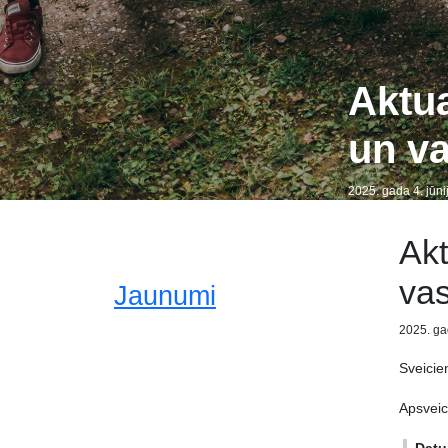
Aktua
un v
2025. gada 4. jūni
Akt
va
Jaunumi
2025. gad
Sveicien
Apsveic