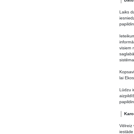
Datu
Laiks da
iesnied
papildin
Ieteiku
informā
visiem 
saglabā
sistēma
Kopsavi
lai Eko
Lūdzu i
aizpildī
papildi
Karo
Vēlreiz
iestāde