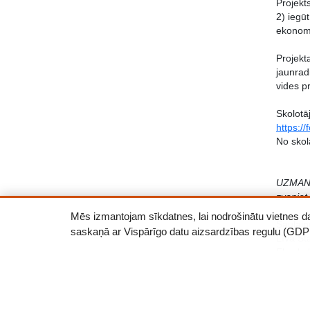
Projekt
2) iegū
ekonomi
Projekt
jaunrad
vides p
Skolotāj
https:/
No skol
UZMANĪB
zvaniet
Mēs izmantojam sīkdatnes, lai nodrošinātu vietnes darb
Saulain
saskaņā ar Vispārīgo datu aizsardzības regulu (GDP
Līva St
Ekosko
Epasts: