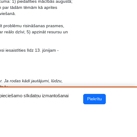
cuma: 1) piedalīties mācībās augustā;
am par tādām tēmām kā aprites
eviešanā.
stīt problēmu risināšanas prasmes,
r reālo dzīvi; 5) apzināt resursu un
i iesaistīties
līdz 13. jūnijam
-
r. Ja rodas kādi jautājumi, lūdzu,
s.lv
 nepieciešamo sīkdatņu izmantošanai
Piekrītu