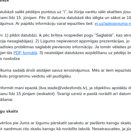
bāze
tubāzē salikt pēdējos punktus uz “i”, lai žūrija varētu sākt skatīties jū
zami līdz 15. jūnijam. Pēc šī datuma datubāzē tiks slēgta un sākot ar 16
ājumus. Ar papildu informāciju varat iepazīties šeit:
ej.uz/apkopojuma-
mi: 1) pildot datubāzi, ik pēc brītiņa nospiediet pogu “Saglabāt”, kas at
cija nesaglabājas). 2) Lūgums nepievienot apjomīgas prezentācijas, jo 
radīsies problēmas saglabāt pievienoto informāciju. Ja tomēr vēlaties pie
jiet tās
PDF formātā
. 3) neatstājiet datubāzes aizpildīšanu uz pēdējo brīd
s noslodze.
lkuma sadaļā droši atstājiet savus ierosinājumus. Mēs ar tiem iepazī
skolu programmu veidotu vēl jaudīgāku.
nformēt mani epastā (liva.stade@videsfonds.lv), ja objektīvu apstākļu 
šanu līdz 15.jūnijam (ieskaitot). Svarīgi uzreiz e-pastā norādīt arī datum
nāšanai.
gu skaits
 vēršos pie Jums ar lūgumu pārskatīt sarakstu ar piešķirto karogu skaitu
 ir saņēmusi citu skaitu karogu kā norādīts tabulā. Nesatraucaties, ja jū