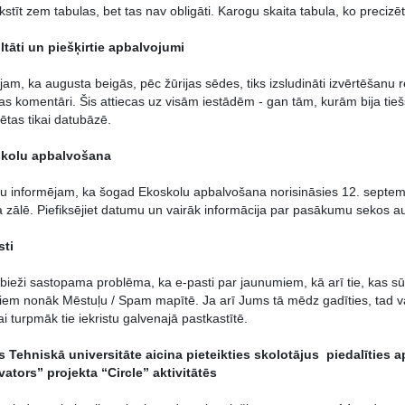
kstīt zem tabulas, bet tas nav obligāti. Karogu skaita tabula, ko precizē
ltāti un piešķirtie apbalvojumi
jam, ka augusta beigās, pēc žūrijas sēdes, tiks izsludināti izvērtēšanu
ijas komentāri. Šis attiecas uz visām iestādēm - gan tām, kurām bija tie
tētas tikai datubāzē.
kolu apbalvošana
ku informējam, ka šogad Ekoskolu apbalvošana norisināsies 12. septembr
 zālē. Piefiksējiet datumu un vairāk informācija par pasākumu sekos a
sti
 bieži sastopama problēma, ka e-pasti par jaunumiem, kā arī tie, kas sū
iem nonāk Mēstuļu / Spam mapītē. Ja arī Jums tā mēdz gadīties, tad va
i turpmāk tie iekristu galvenajā pastkastītē.
s Tehniskā universitāte aicina pieteikties skolotājus piedalīties
vators” projekta “Circle” aktivitātēs