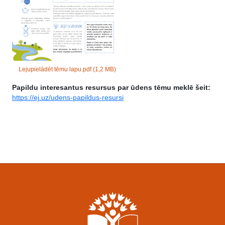
Lejupielādēt tēmu lapu.pdf
(1,2 MB)
Papildu interesantus resursus par ūdens tēmu meklē šeit:
https://ej.uz/udens-papildus-resursi