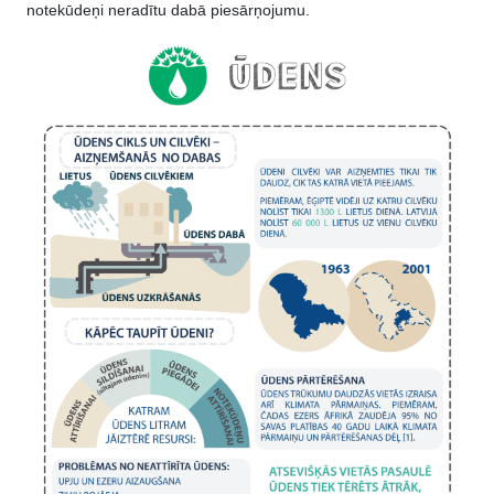
notekūdeņi neradītu dabā piesārņojumu.