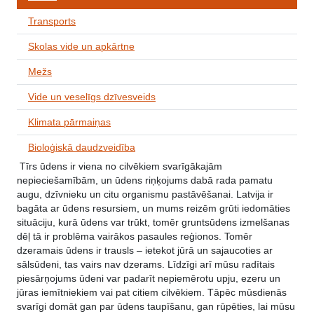
Transports
Skolas vide un apkārtne
Mežs
Vide un veselīgs dzīvesveids
Klimata pārmaiņas
Bioloģiskā daudzveidība
Tīrs ūdens ir viena no cilvēkiem svarīgākajām
nepieciešamībām, un ūdens riņķojums dabā rada pamatu
augu, dzīvnieku un citu organismu pastāvēšanai. Latvija ir
bagāta ar ūdens resursiem, un mums reizēm grūti iedomāties
situāciju, kurā ūdens var trūkt, tomēr gruntsūdens izmelšanas
dēļ tā ir problēma vairākos pasaules reģionos. Tomēr
dzeramais ūdens ir trausls – ietekot jūrā un sajaucoties ar
sālsūdeni, tas vairs nav dzerams. Līdzīgi arī mūsu radītais
piesārņojums ūdeni var padarīt nepiemērotu upju, ezeru un
jūras iemītniekiem vai pat citiem cilvēkiem. Tāpēc mūsdienās
svarīgi domāt gan par ūdens taupīšanu, gan rūpēties, lai mūsu