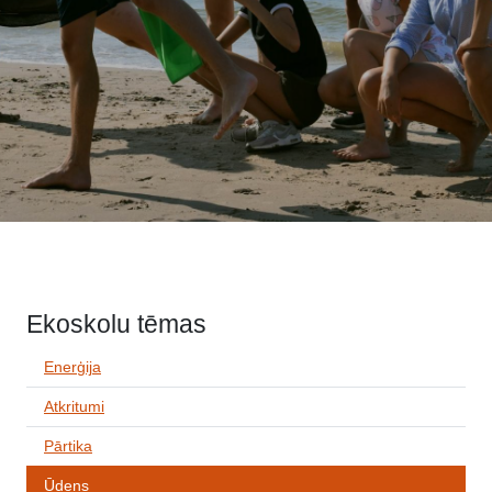
Ekoskolu tēmas
Enerģija
Atkritumi
Pārtika
Ūdens