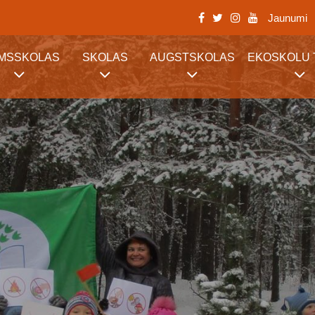
Jaunumi
RMSSKOLAS
SKOLAS
AUGSTSKOLAS
EKOSKOLU 