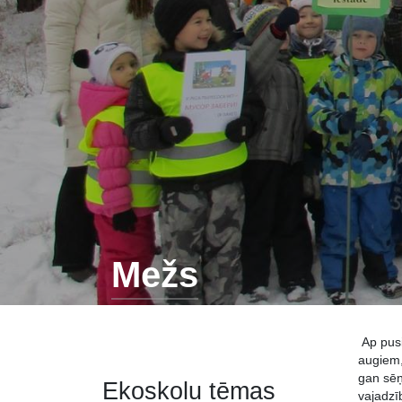
Mežs
Ap pusi
augiem,
gan sēņ
Ekoskolu tēmas
vajadzī