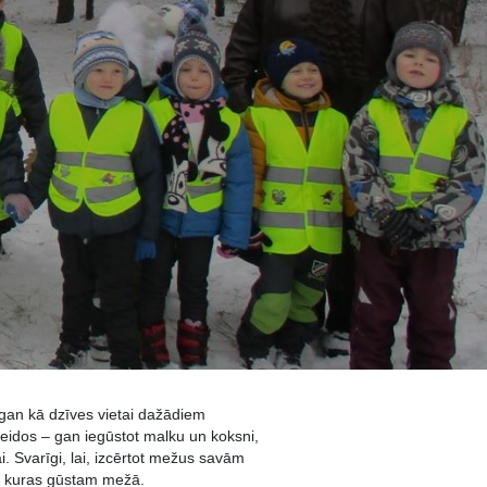
gan kā dzīves vietai dažādiem
idos – gan iegūstot malku un koksni,
i. Svarīgi, lai, izcērtot mežus savām
s, kuras gūstam mežā.