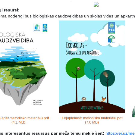
i resursi:
mā noderīgi būs bioloģiskās daudzveidības un skolas vides un apkārtn
lādēt metodisko materiālu.pdf
Lejupielādēt metodisko materiālu.pdf
(4,1 MB)
(7,0 MB)
us interesantus resursus par meža tēmu meklē šeit:
https://ej.uz/m