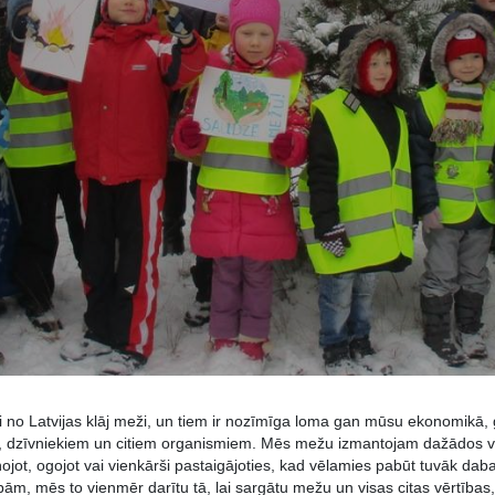
 no Latvijas klāj meži, un tiem ir nozīmīga loma gan mūsu ekonomikā, 
 dzīvniekiem un citiem organismiem. Mēs mežu izmantojam dažādos ve
ojot, ogojot vai vienkārši pastaigājoties, kad vēlamies pabūt tuvāk daba
bām, mēs to vienmēr darītu tā, lai sargātu mežu un visas citas vērtība