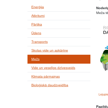
Enerģija
Noderīg
Meža tē
Atkritumi
Pārtika
Ūdens
Transports
Skolas vide un apkārtne
Mežs
Vide un veselīgs dzīvesveids
Klimata pārmaiņas
Bioloģiskā daudzveidība
Lejupie
Papild