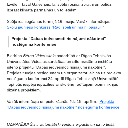
Izvēle ir tava!​ Galvenais, lai spēle rosina izpratni un palīdz
izprast klimata pārmaiņas un to ietekmi.
Spēļu iesniegšanas termiņš 16. maijs. Vairāk informācijas:
Skolu jauniešu konkurss “Radi spēli un maini pasauli!”
Projekta "Dabas iedvesmoti risinājumi nākotnei"
noslēguma konference
Biedrība
Bērnu Vides skola
sadarbībā ar Rīgas Tehniskās
Universitātes Vides aizsardzības un siltumsistēmu institūtu
īsteno projektu "Dabas iedvesmoti risinājumi nākotnei".
Projekts tuvojas noslēgumam un organizatori aicina uz projekta
noslēguma konferenci 24. aprīlī Rīgas Tehniskajā Universitātē.
Tajā būs iespēja iepazīties ar skolēnu radītajiem biomimikrijas
dizaina projektiem.
Vairāk informācija un pieteikšanās līdz 18. aprīlim:
Projekta
"Dabas iedvesmoti risinājumi nākotnei" noslēguma konference
UZMANĪBU! Šis ir automātiski veidots e-pasts un uz to tiešā