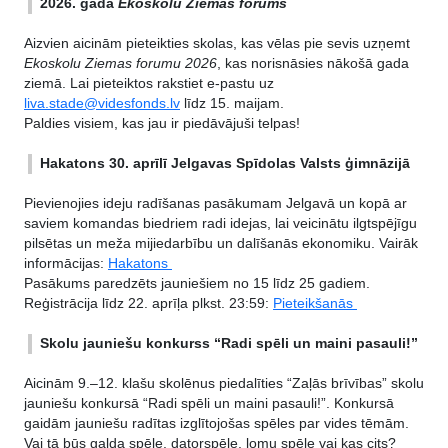
2026. gada
Ekoskolu Ziemas forums
Aizvien aicinām pieteikties skolas, kas vēlas pie sevis uzņemt
Ekoskolu Ziemas forumu 2026
, kas norisnāsies nākošā gada
ziemā. Lai pieteiktos rakstiet e-pastu uz
liva.stade@videsfonds.lv
līdz 15. maijam.
Paldies visiem, kas jau ir piedāvājuši telpas!
Hakatons 30. aprīlī Jelgavas Spīdolas Valsts ģimnāzijā
Pievienojies ideju radīšanas pasākumam Jelgavā un kopā ar
saviem komandas biedriem radi idejas, lai veicinātu ilgtspējīgu
pilsētas un meža mijiedarbību un dalīšanās ekonomiku. Vairāk
informācijas:
Hakatons
Pasākums paredzēts jauniešiem no 15 līdz 25 gadiem.
Reģistrācija līdz 22. aprīļa plkst. 23:59:
Pieteikšanās
Skolu jauniešu konkurss “Radi spēli un maini pasauli!”
Aicinām 9.–12. klašu skolēnus piedalīties “Zaļās brīvības” skolu
jauniešu konkursā “Radi spēli un maini pasauli!”. Konkursā
gaidām jauniešu radītas izglītojošas spēles par vides tēmām.
Vai tā būs galda spēle, datorspēle, lomu spēle vai kas cits?