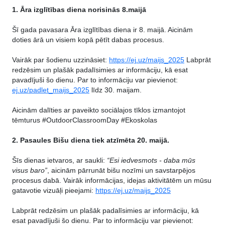
1. Āra izglītības diena norisinās 8.maijā
Šī gada pavasara Āra izglītības diena ir 8. maijā. Aicinām
doties ārā un visiem kopā pētīt dabas procesus.
Vairāk par šodienu uzzināsiet:
https://ej.uz/maijs_2025
Labprāt
redzēsim un plašāk padalīsimies ar informāciju, kā esat
pavadījuši šo dienu. Par to informāciju var pievienot:
ej.uz/padlet_maijs_2025
līdz 30. maijam.
Aicinām dalīties ar paveikto sociālajos tīklos izmantojot
tēmturus #OutdoorClassroomDay #Ekoskolas
2. Pasaules Bišu diena tiek atzīmēta 20. maijā.
Šīs dienas ietvaros, ar saukli:
“Esi iedvesmots - daba mūs
visus baro”
, aicinām pārrunāt bišu nozīmi un savstarpējos
procesus dabā. Vairāk informācijas, idejas aktivitātēm un mūsu
gatavotie vizuāļi pieejami:
https://ej.uz/maijs_2025
Labprāt redzēsim un plašāk padalīsimies ar informāciju, kā
esat pavadījuši šo dienu. Par to informāciju var pievienot: