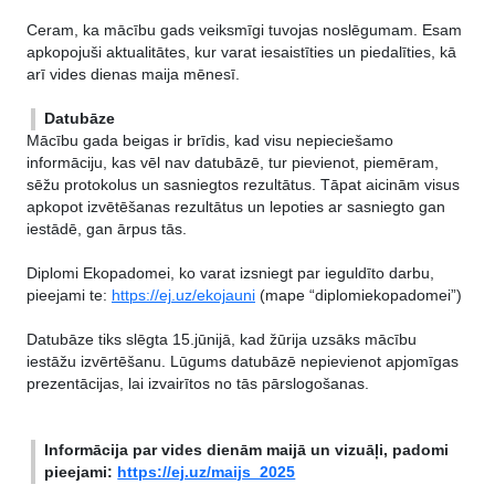
Ceram, ka mācību gads veiksmīgi tuvojas noslēgumam. Esam
apkopojuši aktualitātes, kur varat iesaistīties un piedalīties, kā
arī vides dienas maija mēnesī.
Datubāze
Mācību gada beigas ir brīdis, kad visu nepieciešamo
informāciju, kas vēl nav datubāzē, tur pievienot, piemēram,
sēžu protokolus un sasniegtos rezultātus. Tāpat aicinām visus
apkopot izvētēšanas rezultātus un lepoties ar sasniegto gan
iestādē, gan ārpus tās.
Diplomi Ekopadomei, ko varat izsniegt par ieguldīto darbu,
pieejami te:
https://ej.uz/ekojauni
(mape “diplomiekopadomei”)
Datubāze tiks slēgta 15.jūnijā, kad žūrija uzsāks mācību
iestāžu izvērtēšanu. Lūgums datubāzē nepievienot apjomīgas
prezentācijas, lai izvairītos no tās pārslogošanas.
Informācija par vides dienām maijā un vizuāļi, padomi
pieejami:
https://ej.uz/maijs_2025