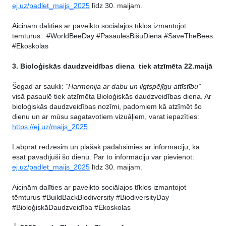
ej.uz/padlet_maijs_2025
līdz 30. maijam.
Aicinām dalīties ar paveikto sociālajos tīklos izmantojot
tēmturus: #WorldBeeDay #PasaulesBišuDiena #SaveTheBees
#Ekoskolas
3. Bioloģiskās daudzveidības diena tiek atzīmēta 22.maijā
Šogad ar saukli:
“Harmonija ar dabu un ilgtspējīgu attīstību”
visā pasaulē tiek atzīmēta Bioloģiskās daudzveidības diena. Ar
bioloģiskās daudzveidības nozīmi, padomiem kā atzīmēt šo
dienu un ar mūsu sagatavotiem vizuāļiem, varat iepazīties:
https://ej.uz/maijs_2025
Labprāt redzēsim un plašāk padalīsimies ar informāciju, kā
esat pavadījuši šo dienu. Par to informāciju var pievienot:
ej.uz/padlet_maijs_2025
līdz 30. maijam.
Aicinām dalīties ar paveikto sociālajos tīklos izmantojot
tēmturus #BuildBackBiodiversity #BiodiversityDay
#BioloģiskāDaudzveidība #Ekoskolas