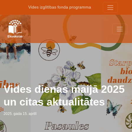
Vides izglītības fonda programma
Vides dienas maijā 2025
un citas aktualitātes
2025. gada 15. aprīlī