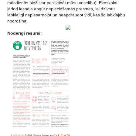
mūsdienās bieži var pasliktināt mūsu veselību). Ekoskolai
jādod iespēja apgūt nepieciešamās prasmes, lai dzīvotu
labklājīgi nepiesārņojot un neapdraudot vidi, kas šo labklājību
nodrošina.
Noderīgi resursi:
Lejupielādēt tēmu lapu.pdf
(1,2 MB)