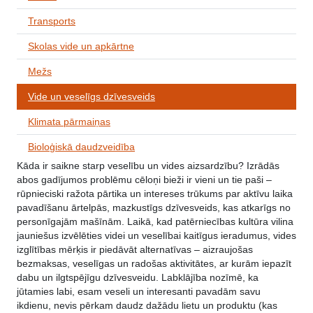
Transports
Skolas vide un apkārtne
Mežs
Vide un veselīgs dzīvesveids
Klimata pārmaiņas
Bioloģiskā daudzveidība
Kāda ir saikne starp veselību un vides aizsardzību? Izrādās
abos gadījumos problēmu cēloņi bieži ir vieni un tie paši –
rūpnieciski ražota pārtika un intereses trūkums par aktīvu laika
pavadīšanu ārtelpās, mazkustīgs dzīvesveids, kas atkarīgs no
personīgajām mašīnām. Laikā, kad patērniecības kultūra vilina
jauniešus izvēlēties videi un veselībai kaitīgus ieradumus, vides
izglītības mērķis ir piedāvāt alternatīvas – aizraujošas
bezmaksas, veselīgas un radošas aktivitātes, ar kurām iepazīt
dabu un ilgtspējīgu dzīvesveidu. Labklājība nozīmē, ka
jūtamies labi, esam veseli un interesanti pavadām savu
ikdienu, nevis pērkam daudz dažādu lietu un produktu (kas