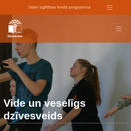
Vides izglītības fonda programma
Vide un veselīgs
dzīvesveids