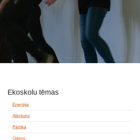
Ekoskolu tēmas
Enerģija
Atkritumi
Pārtika
Ūdens