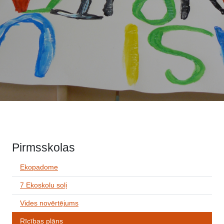
Pirmsskolas
Ekopadome
7 Ekoskolu soļi
Vides novērtējums
Rīcības plāns