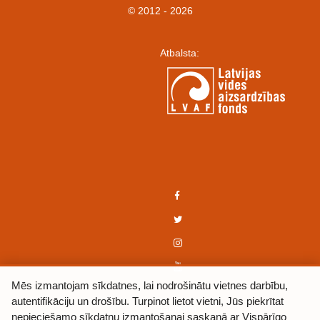
© 2012 - 2026
Atbalsta:
Mēs izmantojam sīkdatnes, lai nodrošinātu vietnes darbību,
autentifikāciju un drošību. Turpinot lietot vietni, Jūs piekrītat
Jaunumi
nepieciešamo sīkdatņu izmantošanai saskaņā ar Vispārīgo