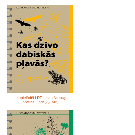
Lejupielādēt LDF ilustratīvu sugu
noteicēju.pdf
(7,7 MB)