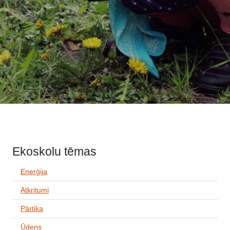
Ekoskolu tēmas
Enerģija
Atkritumi
Pārtika
Ūdens