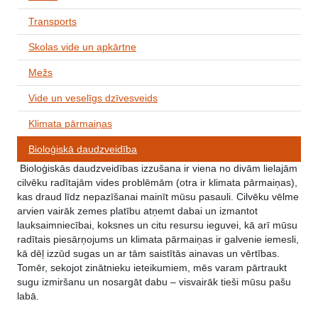
Transports
Skolas vide un apkārtne
Mežs
Vide un veselīgs dzīvesveids
Klimata pārmaiņas
Bioloģiskā daudzveidība
Bioloģiskās daudzveidības izzušana ir viena no divām lielajām
cilvēku radītajām vides problēmām (otra ir klimata pārmaiņas),
kas draud līdz nepazīšanai mainīt mūsu pasauli. Cilvēku vēlme
arvien vairāk zemes platību atņemt dabai un izmantot
lauksaimniecībai, koksnes un citu resursu ieguvei, kā arī mūsu
radītais piesārņojums un klimata pārmaiņas ir galvenie iemesli,
kā dēļ izzūd sugas un ar tām saistītās ainavas un vērtības.
Tomēr, sekojot zinātnieku ieteikumiem, mēs varam pārtraukt
sugu izmiršanu un nosargāt dabu – visvairāk tieši mūsu pašu
labā.