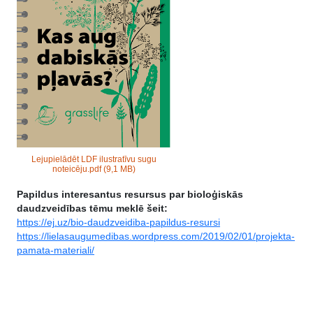
Lejupielādēt LDF ilustratīvu sugu
noteicēju.pdf
(9,1 MB)
Papildus interesantus resursus par bioloģiskās
daudzveidības tēmu meklē šeit:
https://ej.uz/bio-daudzveidiba-papildus-resursi
https://lielasaugumedibas.wordpress.com/2019/02/01/projekta-
pamata-materiali/