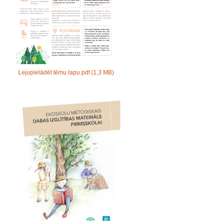
Lejupielādēt tēmu lapu.pdf
(1,3 MB)