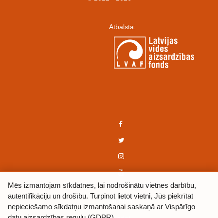
Atbalsta:
Mēs izmantojam sīkdatnes, lai nodrošinātu vietnes darbību,
autentifikāciju un drošību. Turpinot lietot vietni, Jūs piekrītat
Jaunumi
nepieciešamo sīkdatņu izmantošanai saskaņā ar Vispārīgo
datu aizsardzības regulu (GDPR).