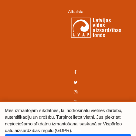
Atbalsta:
Mēs izmantojam sīkdatnes, lai nodrošinātu vietnes darbību,
autentifikāciju un drošību. Turpinot lietot vietni, Jūs piekrītat
Jaunumi
nepieciešamo sīkdatņu izmantošanai saskaņā ar Vispārīgo
datu aizsardzības regulu (GDPR).
Ziedot