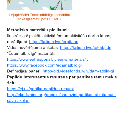
Lejupielādēt Ēdam atbildīgi nodarbību
rokasgrāmatu.pdf
(7,3 MB)
Metodisko materiālu pielikumi:
Ilustrācijas/ plakāti aktivitātēm un aktivitāšu darba lapas,
norādījumi:
https://failiem.lv/u/erptfaap
Vides novērtējuma anketas:
https://failiem.lv/u/te65bpdn
"Ēdam atbildīgi" materiāli:
https://www.eatresponsibly.eu/lv/materials/
;
https://www.facebook.com/edamatbildigi
Definīcijas/ baneri:
http://old.videsfonds.lv/lv/dam-atbild-gi
Papildu interesantus resursus par pārtikas tēmu meklē
šeit:
https://ej.uz/partika-papildus-resursi
http://ekodizains.org/projekti/samazini-partikas-atkritumus-
sava-skola/