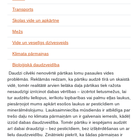
Transports
Skolas vide un apkārtne
Mežs
Vide un veselīgs dzīvesveids
Klimata pārmaiņas
Bioloģiskā daudzveidība
Daudzi cilvēki nenovērtē pārtikas lomu pasaules vides
problēmās. Reklāmās redzam, ka pārtiku audzē tīrā un skaistā
vidē, tomēr realitātē arvien lielāka daļa pārtikas tiek ražota
nesaudzīgi iznīcinot dabas vērtības – izcērtot lietusmežus, lai
tur audzētu liellopus, ierīkotu lopbarības vai palmu eļļas laukus,
piesārņojot mums apkārt esošos laukus ar pesticīdiem un
minerālmēslojumu. Lauksaimniecība mūsdienās ir atbildīga par
trešo daļu no klimata pārmaiņām un ir galvenais iemesls, kādēļ
izzūd dabas daudzveidība. Tomēr pārtiku ir iespējams audzēt
arī dabai draudzīgi – bez pesticīdiem, bez izšķērdēšanas un ar
lielu daudzveidību. Zinātnieki piekrīt, ka šādas pārmaiņas ir