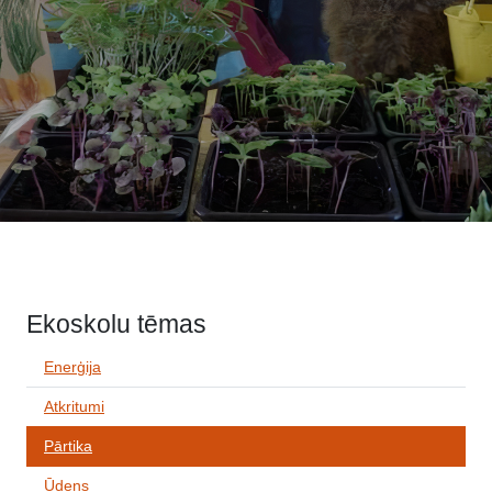
Ekoskolu tēmas
Enerģija
Atkritumi
Pārtika
Ūdens