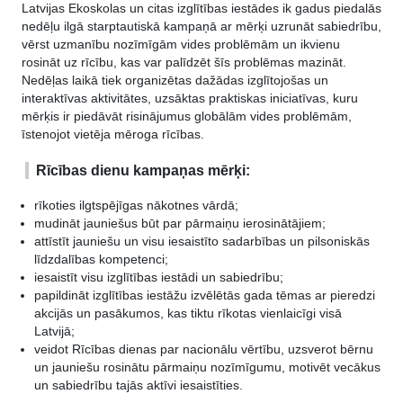
Latvijas Ekoskolas un citas izglītības iestādes ik gadus piedalās
nedēļu ilgā starptautiskā kampaņā ar mērķi uzrunāt sabiedrību,
vērst uzmanību nozīmīgām vides problēmām un ikvienu
rosināt uz rīcību, kas var palīdzēt šīs problēmas mazināt.
Nedēļas laikā tiek organizētas dažādas izglītojošas un
interaktīvas aktivitātes, uzsāktas praktiskas iniciatīvas, kuru
mērķis ir piedāvāt risinājumus globālām vides problēmām,
īstenojot vietēja mēroga rīcības.
Rīcības dienu kampaņas mērķi:
rīkoties ilgtspējīgas nākotnes vārdā;
mudināt jauniešus būt par pārmaiņu ierosinātājiem;
attīstīt jauniešu un visu iesaistīto sadarbības un pilsoniskās
līdzdalības kompetenci;
iesaistīt visu izglītības iestādi un sabiedrību;
papildināt izglītības iestāžu izvēlētās gada tēmas ar pieredzi
akcijās un pasākumos, kas tiktu rīkotas vienlaicīgi visā
Latvijā;
veidot Rīcības dienas par nacionālu vērtību, uzsverot bērnu
un jauniešu rosinātu pārmaiņu nozīmīgumu, motivēt vecākus
un sabiedrību tajās aktīvi iesaistīties.