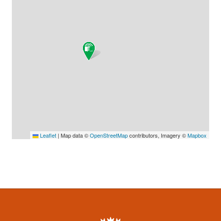
Leaflet
|
Map data ©
OpenStreetMap
contributors, Imagery ©
Mapbox