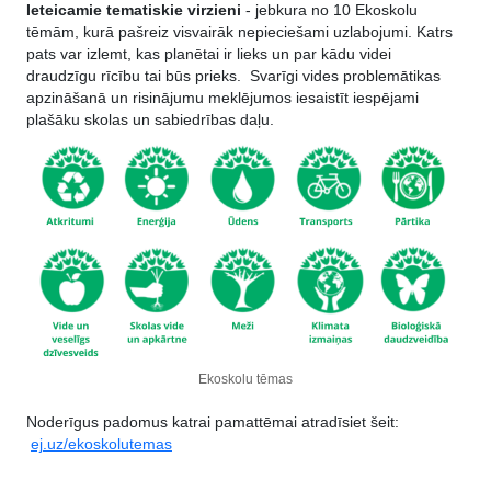
Ieteicamie tematiskie virzieni
- jebkura no 10 Ekoskolu
tēmām, kurā pašreiz visvairāk nepieciešami uzlabojumi. Katrs
pats var izlemt, kas planētai ir lieks un par kādu videi
draudzīgu rīcību tai būs prieks. Svarīgi vides problemātikas
apzināšanā un risinājumu meklējumos iesaistīt iespējami
plašāku skolas un sabiedrības daļu.
Ekoskolu tēmas
Noderīgus padomus katrai pamattēmai atradīsiet šeit:
ej.uz/ekoskolutemas