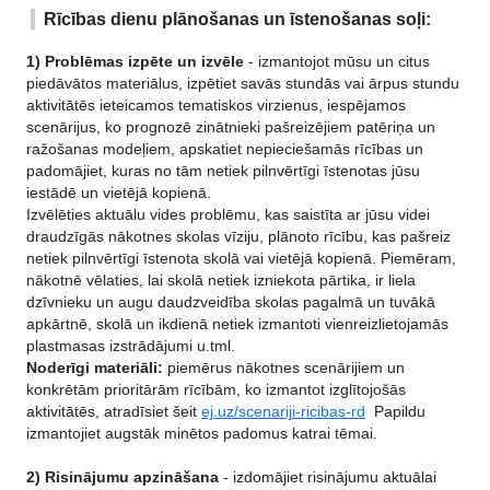
Rīcības dienu plānošanas un īstenošanas soļi:
1) Problēmas izpēte un izvēle
- izmantojot mūsu un citus
piedāvātos materiālus, izpētiet savās stundās vai ārpus stundu
aktivitātēs ieteicamos tematiskos virzienus, iespējamos
scenārijus, ko prognozē zinātnieki pašreizējiem patēriņa un
ražošanas modeļiem, apskatiet nepieciešamās rīcības un
padomājiet, kuras no tām netiek pilnvērtīgi īstenotas jūsu
iestādē un vietējā kopienā.
Izvēlēties aktuālu vides problēmu, kas saistīta ar jūsu videi
draudzīgās nākotnes skolas vīziju, plānoto rīcību, kas pašreiz
netiek pilnvērtīgi īstenota skolā vai vietējā kopienā. Piemēram,
nākotnē vēlaties, lai skolā netiek izniekota pārtika, ir liela
dzīvnieku un augu daudzveidība skolas pagalmā un tuvākā
apkārtnē, skolā un ikdienā netiek izmantoti vienreizlietojamās
plastmasas izstrādājumi u.tml.
Noderīgi materiāli:
piemērus nākotnes scenārijiem un
konkrētām prioritārām rīcībām, ko izmantot izglītojošās
aktivitātēs, atradīsiet šeit
ej.uz/scenariji-ricibas-rd
Papildu
izmantojiet augstāk minētos padomus katrai tēmai.
2) Risinājumu apzināšana
- izdomājiet risinājumu aktuālai