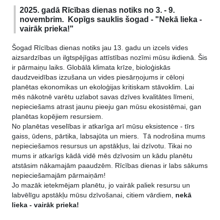
2025. gadā Rīcības dienas notiks no 3. - 9.
novembrim. Kopīgs sauklis šogad - "Nekā lieka -
vairāk prieka!"
Šogad Rīcības dienas notiks jau 13. gadu un izcels vides
aizsardzības un ilgtspējīgas attīstības nozīmi mūsu ikdienā.
Šis
ir pārmaiņu laiks. Globālā klimata krīze, bioloģiskās
daudzveidības izzušana un vides piesārņojums ir cēloņi
planētas ekonomikas un ekoloģijas kritiskam stāvoklim. Lai
mēs nākotnē varētu uzlabot savas dzīves kvalitātes līmeni,
nepieciešams atrast jaunu pieeju gan mūsu ekosistēmai, gan
planētas kopējiem resursiem.
No planētas veselības ir atkarīga arī mūsu eksistence - tīrs
gaiss, ūdens, pārtika, labsajūta un miers. Tā nodrošina mums
nepieciešamos resursus un apstākļus, lai dzīvotu. Tikai no
mums ir atkarīgs kādā vidē mēs dzīvosim un kādu planētu
atstāsim nākamajām paaudzēm. Rīcības dienas ir labs sākums
nepieciešamajām pārmaiņām!
Jo mazāk ietekmējam planētu, jo vairāk paliek resursu un
labvēlīgu apstākļu mūsu dzīvošanai, citiem vārdiem,
nekā
lieka - vairāk prieka!