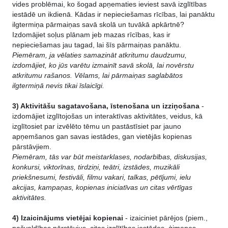
vides problēmai, ko šogad apņematies ieviest savā izglītības
iestādē un ikdienā. Kādas ir nepieciešamas rīcības, lai panāktu
ilgtermiņa pārmaiņas savā skolā un tuvākā apkārtnē?
Izdomājiet soļus plānam jeb mazas rīcības, kas ir
nepieciešamas jau tagad, lai šīs pārmaiņas panāktu.
Piemēram, ja vēlaties samazināt atkritumu daudzumu,
izdomājiet, ko jūs varētu izmainīt savā skolā, lai novērstu
atkritumu rašanos. Vēlams, lai pārmaiņas saglabātos
ilgtermiņā nevis tikai īslaicīgi.
3) Aktivitāšu sagatavošana, īstenošana un izziņošana
-
izdomājiet izglītojošas un interaktīvas aktivitātes, veidus, kā
izglītosiet par izvēlēto tēmu un pastāstīsiet par jauno
apņemšanos gan savas iestādes, gan vietējās kopienas
pārstāvjiem.
Piemēram, tās var būt meistarklases, nodarbības, diskusijas,
konkursi, viktorīnas, tirdziņi, teātri, izstādes, muzikāli
priekšnesumi, festivāli, filmu vakari, talkas, pētījumi, ielu
akcijas, kampaņas, kopienas iniciatīvas un citas vērtīgas
aktivitātes.
4) Izaicinājums
vietējai kopienai
- izaiciniet pārējos (piem.,