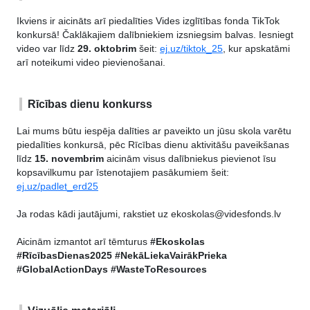
Ikviens ir aicināts arī piedalīties Vides izglītības fonda TikTok
konkursā! Čaklākajiem dalībniekiem izsniegsim balvas. Iesniegt
video var līdz
29. oktobrim
šeit:
ej.uz/tiktok_25
, kur apskatāmi
arī noteikumi video pievienošanai.
Rīcības dienu konkurss
Lai mums būtu iespēja dalīties ar paveikto un jūsu skola varētu
piedalīties konkursā, pēc Rīcības dienu aktivitāšu paveikšanas
līdz
15. novembrim
aicinām visus dalībniekus pievienot īsu
kopsavilkumu par īstenotajiem pasākumiem šeit:
ej.uz/padlet_erd25
Ja rodas kādi jautājumi, rakstiet uz ekoskolas@videsfonds.lv
Aicinām izmantot arī tēmturus
#Ekoskolas
#RīcībasDienas2025 #NekāLiekaVairākPrieka
#GlobalActionDays #WasteToResources