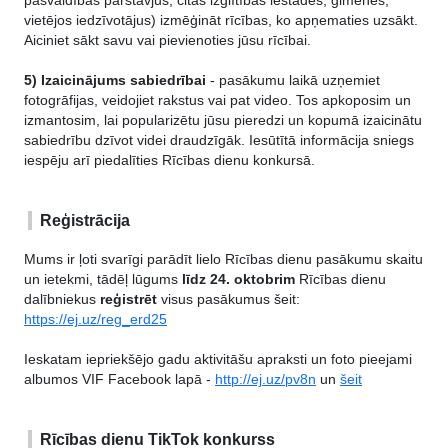
pašvaldības pārstāvjus, citas izglītības iestādes, ģimenes,
vietējos iedzīvotājus) izmēģināt rīcības, ko apņematies uzsākt.
Aiciniet sākt
savu vai pievienoties jūsu rīcībai.
5) Izaicinājums sabiedrībai
- pasākumu laikā uzņemiet
fotogrāfijas, veidojiet rakstus vai pat video. Tos apkoposim un
izmantosim, lai popularizētu jūsu pieredzi un kopumā izaicinātu
sabiedrību dzīvot videi draudzīgāk. Iesūtītā informācija sniegs
iespēju arī piedalīties Rīcības dienu konkursā.
Reģistrācija
Mums ir ļoti svarīgi parādīt lielo Rīcības dienu pasākumu skaitu
un ietekmi, tādēļ lūgums
līdz 24. oktobrim
Rīcības dienu
dalībniekus
reģistrēt
visus pasākumus šeit:
https://ej.uz/reg_erd25
Ieskatam iepriekšējo gadu aktivitāšu apraksti un foto pieejami
albumos VIF Facebook lapā -
http://ej.uz/pv8n
un
šeit
Rīcības dienu TikTok konkurss