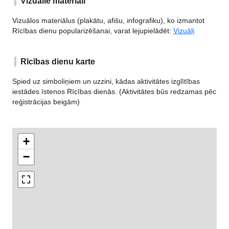
Vizuālie materiāli
Vizuālos materiālus (plakātu, afišu, infografiku), ko izmantot
Rīcības dienu popularizēšanai, varat lejupielādēt:
Vizuāļi
Rīcības dienu karte
Spied uz simboliņiem un uzzini, kādas aktivitātes izglītības
iestādes īstenos Rīcības dienās. (Aktivitātes būs redzamas pēc
reģistrācijas beigām)
+
−