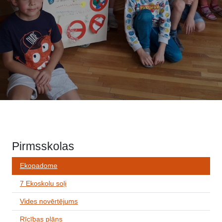
Pirmsskolas
Ekopadome
7 Ekoskolu soļi
Vides novērtējums
Rīcības plāns