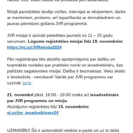
Misijā paredzētas studiju vizītes, intervijas ar ekspertiem, darbs
ar mentoriem, protams, arī iepazīšanās ar domubiedriem un
jaunas pieredzes gūšana JVR programmā.
JVR misijai ir aicināti pieteikties jaunieši no 11 – 25 gadu
vecumam.
Lūgums reģistrēties misijai līdz 19. novembrim:
https://ej.uz/JVRmisija2024
Pēc reģistrācijas tiks atsūtīts apstiprinājums par dalību un
turpmākās norādes par praktisko norisi un ievadvebināru, kas
palīdzēs sagatavoties misijai. Dalība ir bezmaksas. Vietu skaits
ir ierobežots - nenokavē! Vairāk par JVR programmu var
uzzināt:
jvr.lv
21. novembrī
plkst. 16:00 - 18:00 notiks arī
ievadvebinārs
par JVR programmu un misiju
.
Aicinājums reģistrēties līdz
15. novembrim:
ej.uz/jvr_ievadvebinars24
UZMANĪBU! Šis ir automātiski veidots e-pasts un uz to tiešā