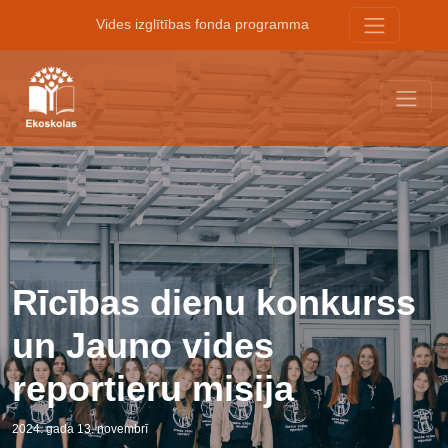
Vides izglītības fonda programma
Rīcības dienu konkurss
un Jauno vides
reportieru misija
2024. gada 13. novembrī