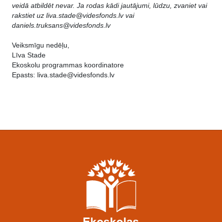
veidā atbildēt nevar. Ja rodas kādi jautājumi, lūdzu, zvaniet vai
rakstiet uz liva.stade@videsfonds.lv vai
daniels.truksans@videsfonds.lv
Veiksmīgu nedēļu,
Līva Stade
Ekoskolu programmas koordinatore
Epasts: liva.stade@videsfonds.lv