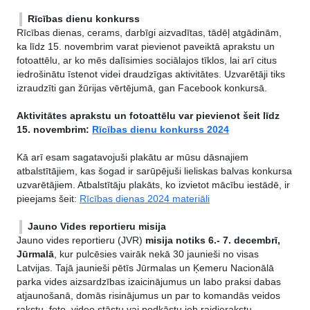
Rīcības dienu konkurss
Rīcības dienas, cerams, darbīgi aizvadītas, tādēļ atgādinām,
ka līdz 15. novembrim varat pievienot paveiktā aprakstu un
fotoattēlu, ar ko mēs dalīsimies sociālajos tīklos, lai arī citus
iedrošinātu īstenot videi draudzīgas aktivitātes. Uzvarētāji tiks
izraudzīti gan žūrijas vērtējumā, gan Facebook konkursā.
Aktivitātes aprakstu un fotoattēlu var pievienot šeit līdz
15. novembrim:
Rīcības dienu konkurss 2024
Kā arī esam sagatavojuši plakātu ar mūsu dāsnajiem
atbalstītājiem, kas šogad ir sarūpējuši lieliskas balvas konkursa
uzvarētājiem. Atbalstītāju plakāts, ko izvietot mācību iestādē, ir
pieejams šeit:
Rīcības dienas 2024 materiāli
Jauno Vides reportieru misija
Jauno vides reportieru (JVR)
misija notiks 6.- 7. decembrī,
Jūrmalā
, kur pulcēsies vairāk nekā 30 jaunieši no visas
Latvijas. Tajā jaunieši pētīs Jūrmalas un Ķemeru Nacionālā
parka vides aizsardzības izaicinājumus un labo praksi dabas
atjaunošanā, domās risinājumus un par to komandās veidos
rakstu, foto, video stāstu vai podkāstu jeb raidierakstu.