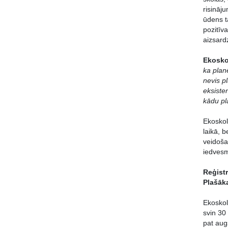
risināj
ūdens t
pozitīva
aizsard
Ekosko
ka plan
nevis p
eksiste
kādu pl
Ekoskol
laikā, 
veidoša
iedvesm
Reģistr
Plašāka
Ekoskol
svin 30
pat aug