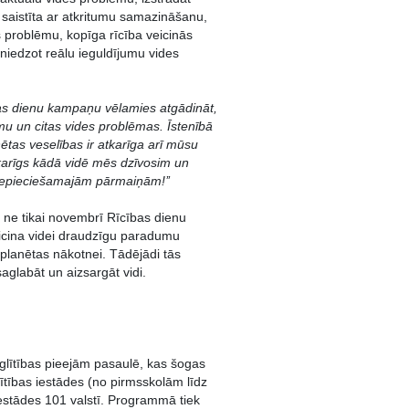
r saistīta ar atkritumu samazināšanu,
 problēmu, kopīga rīcība veicinās
 sniedzot reālu ieguldījumu vides
as dienu kampaņu vēlamies atgādināt,
umu un citas vides problēmas. Īstenībā
ētas veselības ir atkarīga arī mūsu
tkarīgs kādā vidē mēs dzīvosim un
nepieciešamajām pārmaiņām!’’
ā ne tikai novembrī Rīcības dienu
eicina videi draudzīgu paradumu
 planētas nākotnei. Tādējādi tās
glabāt un aizsargāt vidi.
lītības pieejām pasaulē, kas šogas
ītības iestādes (no pirmsskolām līdz
iestādes 101 valstī. Programmā tiek