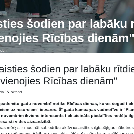
sties šodien par labāku r
enojies Rīcības dienām
obrī
aisties šodien par labāku rītdi
vienojies Rīcības dienām"
da 15. oktobrī
vpadsmito gadu novembrī notiks Rīcības dienas, kuras šogad tiek 
miem uz resursiem” ietvaros. Šī gada kampaņas vadmotīvs ir "Plan
. novembrim ikviens interesents tiek aicināts piedalīties nedēļu il
iesaisti vides aizsardzībā.
s mērķis ir mudināt sabiedrību aktīvi iesaistīties ilgtspējīgas nākotnes 
 gan uzņēmumus Rīcības dienu aktivitātēs. Aicinām katru izvēlēties sev 