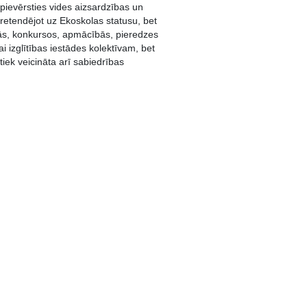
ā pievērsties vides aizsardzības un
retendējot uz Ekoskolas statusu, bet
aņās, konkursos, apmācībās, pieredzes
 izglītības iestādes kolektīvam, bet
tiek veicināta arī sabiedrības