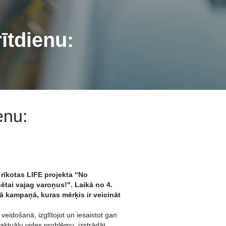
ītdienu:
"
enu:
rīkotas LIFE projekta “No
ētai vajag varoņus!". Laikā no 4.
gā kampaņā, kuras mērķis ir veicināt
veidošanā, izglītojot un iesaistot gan
aktuālu vides problēmu, izstrādāt