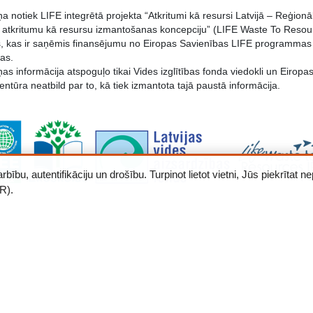
 notiek LIFE integrētā projekta “Atkritumi kā resursi Latvijā – Reģionāl
t atkritumu kā resursu izmantošanas koncepciju” (LIFE Waste To Resou
s, kas ir saņēmis finansējumu no Eiropas Savienības LIFE programmas u
ras.
s informācija atspoguļo tikai Vides izglītības fonda viedokli un Eiropas
entūra neatbild par to, kā tiek izmantota tajā paustā informācija.
ību, autentifikāciju un drošību. Turpinot lietot vietni, Jūs piekrītat
R).
.