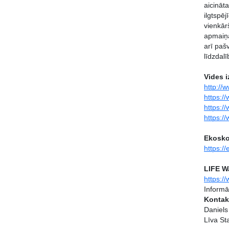
aicināt
ilgtspē
vienkār
apmaiņā
arī paš
līdzdal
Vides i
http://
https:/
https:/
https:/
Ekosko
https://
LIFE W
https:/
Informā
Kontakt
Daniels
Līva St