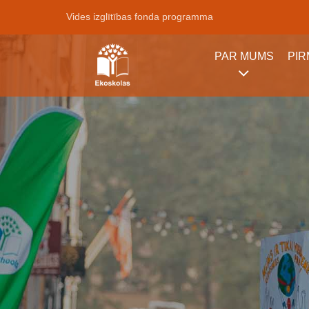
Vides izglītības fonda programma
PAR MUMS
PI