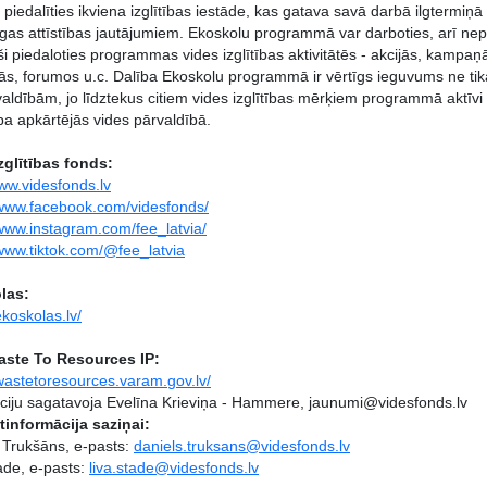
a piedalīties ikviena izglītības iestāde, kas gatava savā darbā ilgtermiņ
jīgas attīstības jautājumiem. Ekoskolu programmā var darboties, arī nep
ši piedaloties programmas vides izglītības aktivitātēs - akcijās, kamp
s, forumos u.c. Dalība Ekoskolu programmā ir vērtīgs ieguvums ne tikai
valdībām, jo līdztekus citiem vides izglītības mērķiem programmā aktīvi 
ība apkārtējās vides pārvaldībā.
zglītības fonds:
www.videsfonds.lv
/www.facebook.com/videsfonds/
/www.instagram.com/fee_latvia/
/www.tiktok.com/@fee_latvia
las:
ekoskolas.lv/
aste To Resources IP:
/wastetoresources.varam.gov.lv/
ciju sagatavoja Evelīna Krieviņa - Hammere, jaunumi@videsfonds.lv
informācija saziņai:
 Trukšāns, e-pasts:
daniels.truksans@videsfonds.lv
ade, e-pasts:
liva.stade@videsfonds.lv