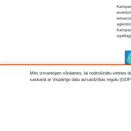
Kampaņa
ieviešo
ietvaro
aģentū
Kampaņa
izpildaģ
Mēs izmantojam sīkdatnes, lai nodrošinātu vietnes darb
saskaņā ar Vispārīgo datu aizsardzības regulu (GDP