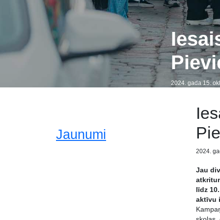
Iesai
Pievi
2024. gada 15. okt
Ies
Pie
Jaunumi
2024. ga
Jau di
atkritu
līdz 10
aktīvu 
Kampaņa
skolas,