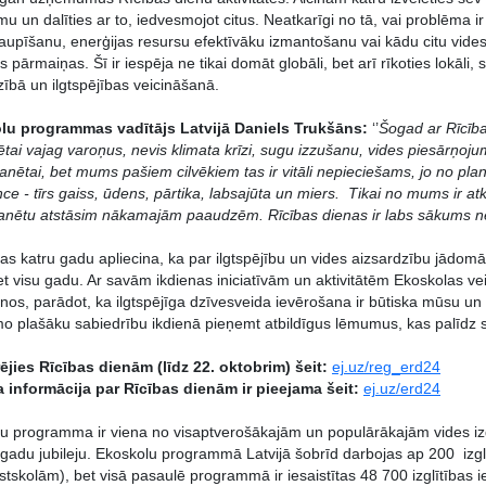
umu un dalīties ar to, iedvesmojot citus. Neatkarīgi no tā, vai problēma i
aupīšanu, enerģijas resursu efektīvāku izmantošanu vai kādu citu vides
s pārmaiņas. Šī ir iespēja ne tikai domāt globāli, bet arī rīkoties lokāli,
zībā un ilgtspējības veicināšanā.
lu programmas vadītājs Latvijā Daniels Trukšāns:
‘’
Šogad ar Rīcīb
ētai vajag varoņus, nevis klimata krīzi, sugu izzušanu, vides piesārņoj
lanētai, bet mums pašiem cilvēkiem tas ir vitāli nepieciešams, jo no plan
nce - tīrs gaiss, ūdens, pārtika, labsajūta un miers. Tikai no mums ir a
anētu atstāsim nākamajām paaudzēm. Rīcības dienas ir labs sākums 
as katru gadu apliecina, ka par ilgtspējību un vides aizsardzību jādom
bet visu gadu. Ar savām ikdienas iniciatīvām un aktivitātēm Ekoskolas v
nos, parādot, ka ilgtspējīga dzīvesveida ievērošana ir būtiska mūsu un
o plašāku sabiedrību ikdienā pieņemt atbildīgus lēmumus, kas palīdz sa
ējies Rīcības dienām (līdz 22. oktobrim) šeit:
ej.uz/reg_erd24
 informācija par Rīcības dienām ir pieejama šeit:
ej.uz/erd24
u programma ir viena no visaptverošākajām un populārākajām vides izg
 gadu jubileju. Ekoskolu programmā Latvijā šobrīd darbojas ap 200 izgl
stskolām), bet visā pasaulē programmā ir iesaistītas 48 700 izglītības 