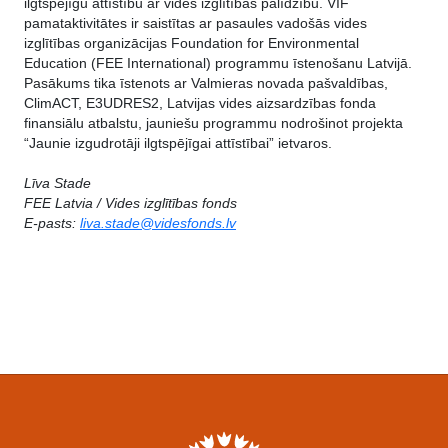
ilgtspējīgu attīstību ar vides izglītības palīdzību. VIF
pamataktivitātes ir saistītas ar pasaules vadošās vides
izglītības organizācijas Foundation for Environmental
Education (FEE International) programmu īstenošanu Latvijā.
Pasākums tika īstenots ar Valmieras novada pašvaldības,
ClimACT, E3UDRES2, Latvijas vides aizsardzības fonda
finansiālu atbalstu, jauniešu programmu nodrošinot projekta
“Jaunie izgudrotāji ilgtspējīgai attīstībai” ietvaros.
Līva Stade
FEE Latvia / Vides izglītības fonds
E-pasts:
liva.stade@videsfonds.lv