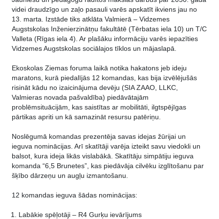
videi draudzīgo un zaļo pasauli varēs apskatīt ikviens jau no
13. marta. Izstāde tiks atklāta Valmierā – Vidzemes
Augstskolas Inženierzinātņu fakultātē (Tērbatas iela 10) un T/C
Valleta (Rīgas iela 4). Ar plašāku informāciju varēs iepazīties
Vidzemes Augstskolas sociālajos tīklos un mājaslapā.
Ekoskolas Ziemas foruma laikā notika hakatons jeb ideju
maratons, kurā piedalījās 12 komandas, kas bija izvēlējušās
risināt kādu no izaicinājuma devēju (SIA ZAAO, LLKC,
Valmieras novada pašvaldība) piedāvātajām
problēmsituācijām, kas saistītas ar mobilitāti, ilgtspējīgas
pārtikas apriti un kā samazināt resursu patēriņu.
Noslēgumā komandas prezentēja savas idejas žūrijai un
ieguva nominācijas. Arī skatītāji varēja izteikt savu viedokli un
balsot, kura ideja likās vislabākā. Skatītāju simpātiju ieguva
komanda “6,5 Brunetes”, kas piedāvāja cilvēku izglītošanu par
šķībo dārzeņu un augļu izmantošanu.
12 komandas ieguva šādas nominācijas:
Labākie spēļotāji – R4 Gurķu ievārījums