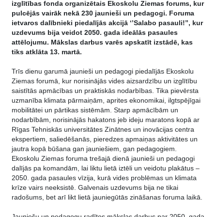
izglītības fonda organizētais Ekoskolu Ziemas forums, kur
pulcējās vairāk nekā 230 jaunieši un pedagogi. Foruma
ietvaros dalībnieki piedalījās akcijā ‘’Salabo pasauli!’’, kur
uzdevums bija veidot 2050. gada ideālās pasaules
attēlojumu. Mākslas darbus varēs apskatīt izstādē, kas
tiks atklāta 13. martā.
Trīs dienu garumā jaunieši un pedagogi piedalījās Ekoskolu
Ziemas forumā, kur norisinājās vides aizsardzību un izglītību
saistītās apmācības un praktiskās nodarbības. Tika pievērsta
uzmanība klimata pārmaiņām, aprites ekonomikai, ilgtspējīgai
mobilitātei un pārtikas sistēmām. Starp apmācībām un
nodarbībām, norisinājās hakatons jeb ideju maratons kopā ar
Rīgas Tehniskās universitātes Zinātnes un inovācijas centra
ekspertiem, saliedēšanās, pieredzes apmaiņas aktivitātes un
jautra kopā būšana gan jauniešiem, gan pedagogiem.
Ekoskolu Ziemas foruma trešajā dienā jaunieši un pedagogi
dalījās pa komandām, lai liktu lietā iztēli un veidotu plakātus –
2050. gada pasaules vīzija, kurā vides problēmas un klimata
krīze vairs neeksistē. Galvenais uzdevums bija ne tikai
radošums, bet arī likt lietā jauniegūtās zināšanas foruma laikā.
Jauniešu un pedagogu radītos mākslas darbus par 2050. gada