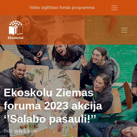
Vides izglītības fonda programma
Ekoskolu Ziemas
foruma 2023 akcija
‘’Salabo pasauli!’’
2023. gada 6. martā