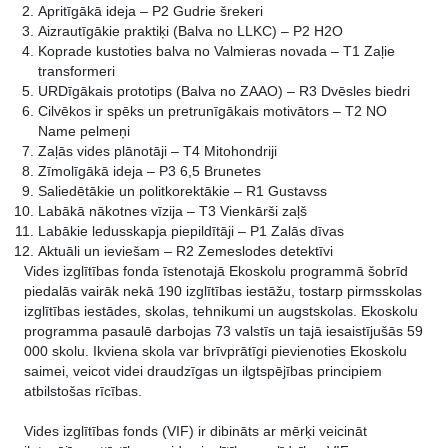
Apritīgākā ideja – P2 Gudrie šrekeri
Aizrautīgākie praktiķi (Balva no LLKC) – P2 H2O
Koprade kustoties balva no Valmieras novada – T1 Zaļie
transformeri
URDīgākais prototips (Balva no ZAAO) – R3 Dvēsles biedri
Cilvēkos ir spēks un pretrunīgākais motivātors – T2 NO
Name pelmeņi
Zaļās vides plānotāji – T4 Mitohondriji
Zīmolīgākā ideja – P3 6,5 Brunetes
Saliedētākie un politkorektākie – R1 Gustavss
Labākā nākotnes vīzija – T3 Vienkārši zaļš
Labākie ledusskapja piepildītāji – P1 Zalās dīvas
Aktuāli un ieviešam – R2 Zemeslodes detektīvi
Vides izglītības fonda īstenotajā Ekoskolu programmā šobrīd
piedalās vairāk nekā 190 izglītības iestāžu, tostarp pirmsskolas
izglītības iestādes, skolas, tehnikumi un augstskolas. Ekoskolu
programma pasaulē darbojas 73 valstīs un tajā iesaistījušās 59
000 skolu. Ikviena skola var brīvprātīgi pievienoties Ekoskolu
saimei, veicot videi draudzīgas un ilgtspējības principiem
atbilstošas rīcības.
Vides izglītības fonds (VIF) ir dibināts ar mērķi veicināt